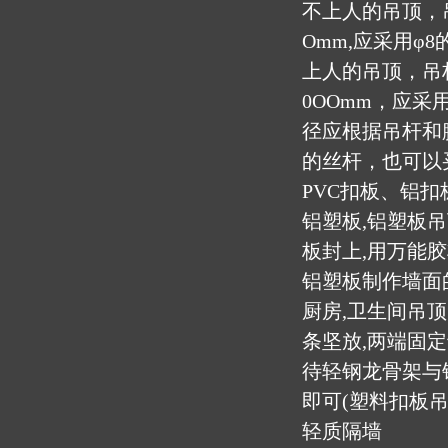
不上人的吊顶，吊
Omm,应采用φ
上人的吊顶，吊杆
0OOmm，应采用
径应根据吊杆和
的丝杆，也可以
PVC扣板、铝扣
铝塑板,铝塑板
板封上,用万能胶
铝塑板制作墙面的
厨房,卫生间吊
条坚放,两端固
待轻钢龙骨架与
即可(塑料扣板吊
轻质隔墙