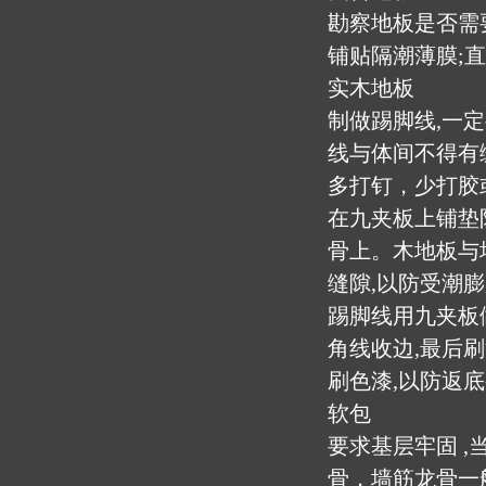
勘察地板是否需
铺贴隔潮薄膜;
实木地板
制做踢脚线,一
线与体间不得有
多打钉，少打胶
在九夹板上铺垫
骨上。木地板与墙
缝隙,以防受潮膨
踢脚线用九夹板
角线收边,最后
刷色漆,以防返
软包
要求基层牢固 
骨，墙筋龙骨一般为