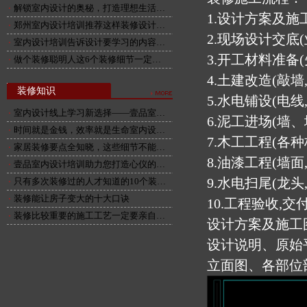
解锁室内设计的奥秘，打造理想生活…
1.设计方案及施
郑州室内设计培训推荐这样装修设计…
2.现场设计交底(
室内设计培训告诉设计要学习的内容…
3.开工材料准备
做个装修聪明人这6个装修细节一定…
4.土建改造(敲墙
装修知识
5.水电铺设(电
室内设计线上学习新选择——壹品室…
6.泥工进场(墙
时间就是金钱，效率就是生命室内设…
7.木工工程(各种
家居装修要点全知晓，这些细节不能…
8.油漆工程(墙面
壹品室内设计培训助力您打造心仪的…
9.水电扫尾(龙头
只有多次装修过的人才知道的10个装…
装修能让房子变大的十大口诀
10.工程验收,交
装修比较重要的施工工艺一定要亲自…
设计方案及施工
设计说明、原始
立面图、各部位