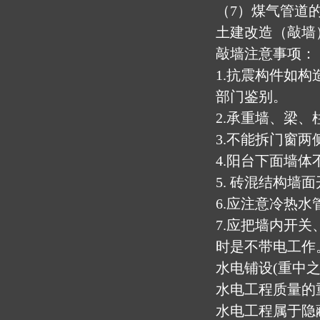
（7）煤气管道
土建改造（敲墙
敲墙注意事项：
1.抗震构件如
部门鉴别。
2.承重墙、梁
3.不能拆门窗两
4.阳台下面墙
5. 砖混结构墙
6.应注意冷热
7.应把墙内开
时是不带电工作
水电铺设(重中之
水电工程质量的
水电工程属于隐