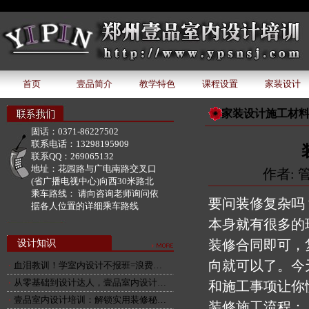
document.write('该广告位下暂无广告内容');
首页
壹品简介
教学特色
课程设置
家装设计
家装设计施工材
固话：
0371-86227502
联系电话：
13298195909
联系QQ：
269065132
地址：
花园路与广电南路交叉口
作者: 管
(省广播电视中心)向西30米路北
乘车路线：
请向咨询老师询问依
要问装修复杂吗
据各人位置的详细乘车路线
本身就有很多的
装修合同即可，
设计知识
向就可以了。今
血泪教训！学室内设计不报班=浪费…
从零基础到设计达人，壹品室内设计…
和施工事项让你
壹品室内设计培训：解锁实用装修秘…
装修施工流程：