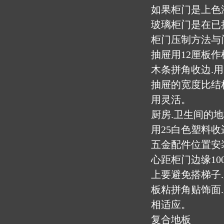
如果柜门是上色
玻璃柜门是在已
柜门压制方法与门
抽屉用12厘板作
木条拼角收边.用
抽屉的宽度比结构
用灵活。
厨房.卫生间的地
用25白色塑料
五金配件位置安
心距柜门边缘10
上要避免搭梯子.
板粘拼角贴饰面
相适应。
复合地板