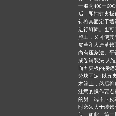
一般为400一6
后，即铺钉夹板
钉将其固定于墙
进行钉固。也可
施工，又可使其
皮革和人造革饰
尚有压条法、平
成卷铺装法:人造
面五夹板的接缝
分块固定 :以五
木筋上，然后将
注意的操作要点
的另一端不压皮
时必须大于装饰
头。如此，第二