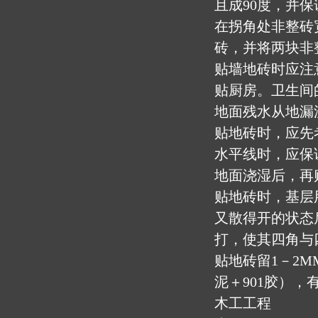
且成90度，并
在拐角处非整砖
砖，并将两块非
贴墙地砖时应注
贴厨房。卫生间
地面残水从地漏
贴地砖时，应先
水平线时，应保
地面浇湿后，再
贴地砖时，基层
又散得开的状态
打，使其四角与
贴地砖留1－2
泥＋901胶），
木工工程