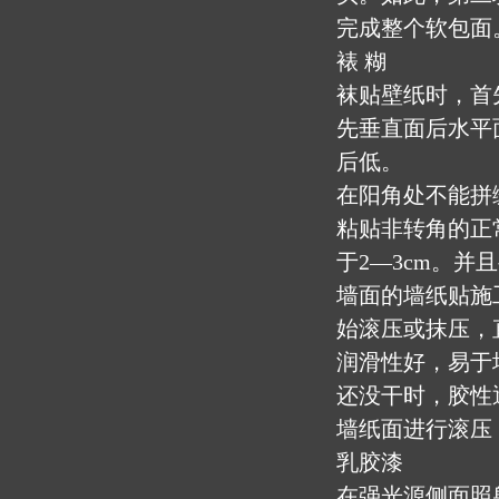
完成整个软包面
裱 糊
袜贴壁纸时，首
先垂直面后水平
后低。
在阳角处不能拼
粘贴非转角的正
于2—3cm。并
墙面的墙纸贴施工
始滚压或抹压，
润滑性好，易于
还没干时，胶性逐
墙纸面进行滚压
乳胶漆
在强光源侧面照