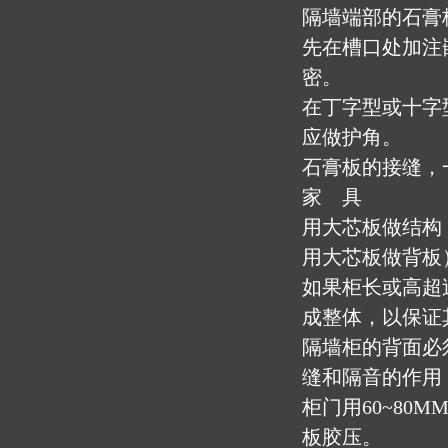
隔墙端部的石膏
先在槽口处加注
密。
在丁字型或十字
应做护角。
石膏板的接缝，
家 具
用大芯板做结构
用大芯板做背板
如果柜长或高超
成整体，以保证
隔墙柜的背面必
缝和隔音的作用
柜门用60~80
板胶压。