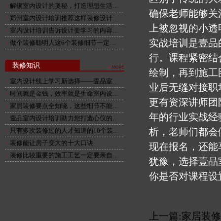
解锁室内设计的奥秘，打造理想生活…
确保老师能够关
郑州室内设计培训推荐这样装修设计…
上被忽视的小透
室内设计培训告诉设计要学习的内容…
实战培训是壹品
做个装修聪明人这6个装修细节一定…
行。课程紧密结
装修知识
绘制，再到施工
室内设计线上学习新选择——壹品室…
业后无缝对接职
时间就是金钱，效率就是生命室内设…
更有资深讲师团
家居装修要点全知晓，这些细节不能…
年的行业实战经
壹品室内设计培训助力您打造心仪的…
析，老师们都会
只有多次装修过的人才知道的10个装…
装修能让房子变大的十大口诀
现在报名，还能
装修比较重要的施工工艺一定要亲自…
犹豫，选择壹品
你是否对课程设
上一篇:
家居装修