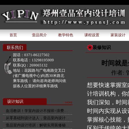
document.write('该广告位下暂无广告内容');
首页
壹品简介
教学特色
课程设置
家装设计
装修知识
固话：
0371-86227502
联系电话：
13298195909
时间就是
联系QQ：
269065132
地址：
花园路与广电南路交叉口
作者: 管
(省广播电视中心)向西30米路北
乘车路线：
请向咨询老师询问依
想要快速掌握室
据各人位置的详细乘车路线
计培训机构，你
我们深知，时间
设计知识
时间内实现从设
血泪教训！学室内设计不报班=浪费…
从零基础到设计达人，壹品室内设计…
掌握核心技能，
壹品室内设计培训：解锁实用装修秘…
区别于传统的大