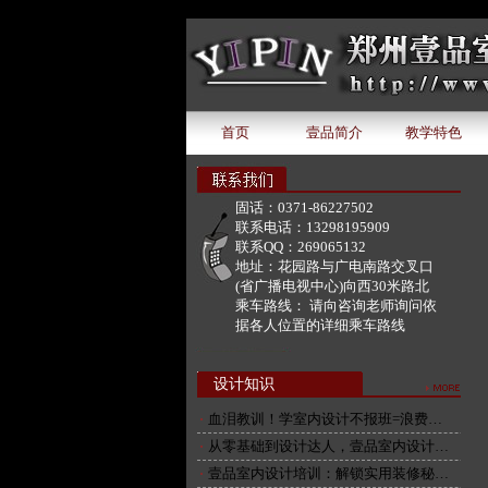
document.write('该广告位下暂无广告内容');
首页
壹品简介
教学特色
固话：
0371-86227502
联系电话：
13298195909
联系QQ：
269065132
地址：
花园路与广电南路交叉口
(省广播电视中心)向西30米路北
乘车路线：
请向咨询老师询问依
据各人位置的详细乘车路线
设计知识
血泪教训！学室内设计不报班=浪费…
从零基础到设计达人，壹品室内设计…
壹品室内设计培训：解锁实用装修秘…