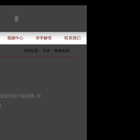
视频中心
求学解答
联系我们
当前位置： 首页 >
客服热线
业室内设计速成班_郑
校