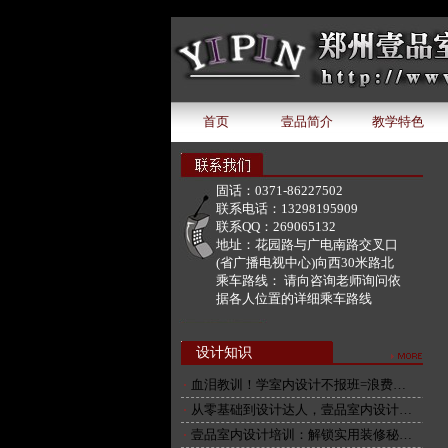
document.write('该广告位下暂无广告内容');
首页
壹品简介
教学特色
固话：
0371-86227502
联系电话：
13298195909
联系QQ：
269065132
地址：
花园路与广电南路交叉口
(省广播电视中心)向西30米路北
乘车路线：
请向咨询老师询问依
据各人位置的详细乘车路线
设计知识
血泪教训！学室内设计不报班=浪费…
从零基础到设计达人，壹品室内设计…
壹品室内设计培训：解锁实用装修秘…