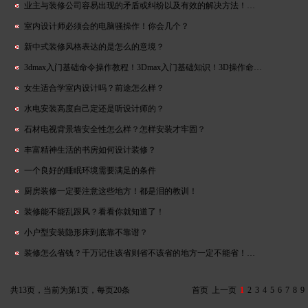
业主与装修公司容易出现的矛盾或纠纷以及有效的解决方法！…
室内设计师必须会的电脑骚操作！你会几个？
新中式装修风格表达的是怎么的意境？
3dmax入门基础命令操作教程！3Dmax入门基础知识！3D操作命…
女生适合学室内设计吗？前途怎么样？
水电安装高度自己定还是听设计师的？
石材电视背景墙安全性怎么样？怎样安装才牢固？
丰富精神生活的书房如何设计装修？
一个良好的睡眠环境需要满足的条件
厨房装修一定要注意这些地方！都是泪的教训！
装修能不能乱跟风？看看你就知道了！
小户型安装隐形床到底靠不靠谱？
装修怎么省钱？千万记住该省则省不该省的地方一定不能省！…
共13页，当前为第1页，每页20条
首页
上一页
1
2
3
4
5
6
7
8
9