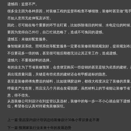
遗憾四：监督不严。
很多业主因为各种原因，对装修工程的监督和检查不够细致，装修时甚至做“甩手
尽如人意而无处伸冤及诉苦。
因此，尽可能在每个重要的环节去盯紧，比如拆除项目的时候、水电定位的时候
要因为觉得自己外行，自己忙就忽略了，造成不可挽回的遗憾。
遗憾五：未做好配套服务。
像智能家居系统、照明系统等配套服务一定要在装修前期就规划好，提前规划布
不仅要花多一倍的钱，甚至很可能后期都无法让其正常工作，造成遗憾。
遗憾六：不重视材料的选择。
有的业主为了节省装修预算，会贪便宜购买一些促销的甚至是较为劣质的建材。
易出现质量问题，关键是有些劣质的建材还会有甲醛超标的隐患。
甚至是装修师傅免费送的辅料，比如玻璃胶这种，都很大程度决定了装修的质量
呼吸道产生危害，而且没几个月就会发霉脱胶。虽然材料上的节省能让装修节省
患，得不偿失。
从选装修公司到设计在到监管以及选材，装修中的每一步一不小心就会留下遗憾
位，希望各位认真对待避免装修踩坑。
上一篇:
壹品室内设计培训总结装修设计50条小常识拿走不谢
下一篇:
预测家装行业未来十年的发展趋势