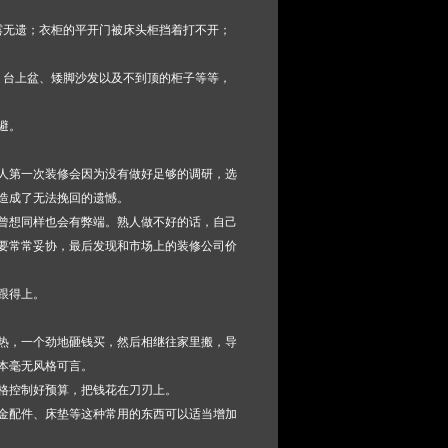
露无遗；衣柜的平开门被床头柜挡着打不开；
、台上盆、矮脚沙发以及不到顶的柜子等等，
避。
人第一次装修会因为没有做好足够的调研，选
造成了无法挽回的遗憾。
曾想同样也会有弊端。熟人做不好的话，自己
要常常妥协，最后发现和市场上的装修公司价
跟得上。
热，一个劲地砸钱买，然后相继往家里搬，导
本毫无风格可言。
格控制好预算，把钱花在刀刃上。
金配件、床垫等这种常用的东西可以适当增加