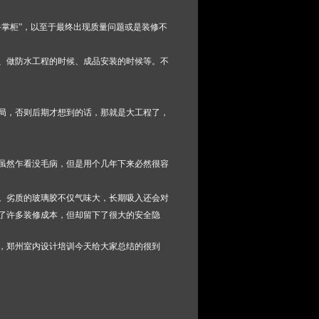
掌柜”，以至于最终出现质量问题或是装修不
、做防水工程的时候、成品安装的时候等。不
局，否则后期才想到的话，那就是大工程了，
虽然乍看没毛病，但是用个几年下来必然很容
。劣质的玻璃胶不仅气味大，长期吸入还会对
了许多装修成本，但却留下了很大的安全隐
，郑州室内设计培训今天给大家总结的很到