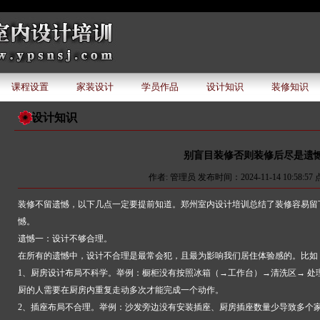
课程设置
家装设计
学员作品
设计知识
装修知识
设计知识
别盲目装修否则装修后尽是遗
作者: 管理员 发布时间：2024-11-14 10:58:57 
装修不留遗憾，以下几点一定要提前知道。郑州室内设计培训总结了装修容易留
憾。
遗憾一：设计不够合理。
在所有的遗憾中，设计不合理是最常会犯，且最为影响我们居住体验感的。比如
1、厨房设计布局不科学。举例：橱柜没有按照冰箱（→工作台）→清洗区→ 处
厨的人需要在厨房内重复走动多次才能完成一个动作。
2、插座布局不合理。举例：沙发旁边没有安装插座、厨房插座数量少导致多个