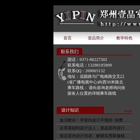
document.write('该广告位下暂无广告内容');
首页
壹品简介
教学特色
固话：
0371-86227502
联系电话：
13298195909
联系QQ：
269065132
地址：
花园路与广电南路交叉口
(省广播电视中心)向西30米路北
乘车路线：
请向咨询老师询问依
据各人位置的详细乘车路线
设计知识
血泪教训！学室内设计不报班=浪费…
从零基础到设计达人，壹品室内设计…
壹品室内设计培训：解锁实用装修秘…