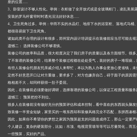
座的位置......
3、卧室设计不够人性化。举例：衣柜做了全开放式或是全玻璃柜门，凌乱美展
安装的罗马杆窗帘时时透光没法好好休息......
4、卫生死角过多。举例：华而不实的水晶灯、地排下水的浴室柜、落地式马桶
都很容易留下卫生死角。
诸如此类不合理的设计有很多，郑州室内设计培训提示在装修前应当尽可能去规
遗憾二： 选择装修公司不够谨慎。
装修公司的效率和品质，很大程度决定了我们房子的质量以及各方面细节。很多
了不靠谱的装修公司，结果整个装修过程都在处处受气，装好的房子一堆瑕疵，
有些人装修会托朋友托亲戚介绍人来帮忙，本以为熟人办事会更放心更省钱，未
定然不好意思开口让对方重做，要求多了，对方也嫌弃自己，碍于面子的原因需
格相差不大，却同样获得一肚子委屈。
因此，在装修前必须要做好调研，选择靠谱的装修公司，以保证工程质量和服务
遗憾三： 预算把控不到位。
很多人在装修前没有做好充分的预算评估和成本控制，看中喜欢的东西就头脑发
致装修一半资金短缺，家里买的一堆东西却和装修风格完全不匹配，东拼西凑根
因此，如果你不希望你的梦想之家因为预算超支的问题造成停工，那么一定要严
个人建议，复杂的硬装部分，比如：吊顶、电视背景墙等等可以尽量简化，而五
一些预算，买好的产品。