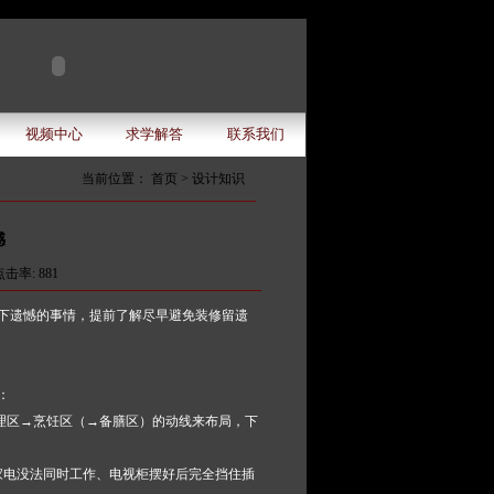
视频中心
求学解答
联系我们
当前位置： 首页 >
设计知识
憾
点击率: 881
下遗憾的事情，提前了解尽早避免装修留遗
：
理区→烹饪区（→备膳区）的动线来布局，下
家电没法同时工作、电视柜摆好后完全挡住插