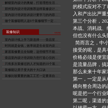
解锁室内设计的奥秘，打造理想生活…
的模式应对不了
郑州室内设计培训推荐这样装修设计…
入和产出比严重
室内设计培训告诉设计要学习的内容…
第三个分析，2
做个装修聪明人这6个装修细节一定…
本战、消耗战、
装修知识
但也没有什么头
室内设计线上学习新选择——壹品室…
简而言之，中小
时间就是金钱，效率就是生命室内设…
接受的呢，是具
家居装修要点全知晓，这些细节不能…
价格必须是便宜
壹品室内设计培训助力您打造心仪的…
是流量品牌，搞
只有多次装修过的人才知道的10个装…
装修能让房子变大的十大口诀
那么未来十年家
装修比较重要的施工工艺一定要亲自…
第一，一定是从
横向整合周边的
呢是把一个行业
第二呢，渠道的
以雄霸一方，但