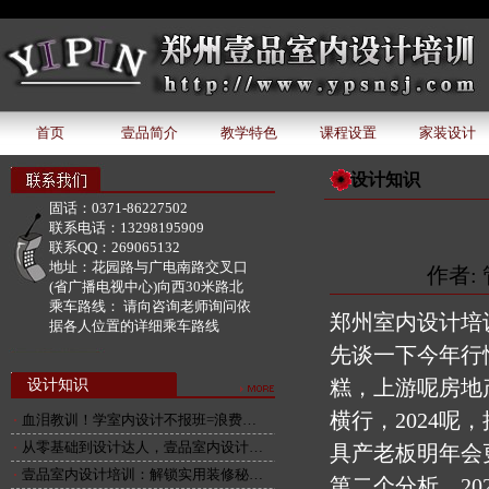
document.write('该广告位下暂无广告内容');
首页
壹品简介
教学特色
课程设置
家装设计
设计知识
固话：
0371-86227502
联系电话：
13298195909
联系QQ：
269065132
地址：
花园路与广电南路交叉口
作者: 
(省广播电视中心)向西30米路北
乘车路线：
请向咨询老师询问依
郑州室内设计培
据各人位置的详细乘车路线
先谈一下今年行
糕，上游呢房地
设计知识
横行，2024呢
血泪教训！学室内设计不报班=浪费…
从零基础到设计达人，壹品室内设计…
具产老板明年会
壹品室内设计培训：解锁实用装修秘…
第二个分析，2